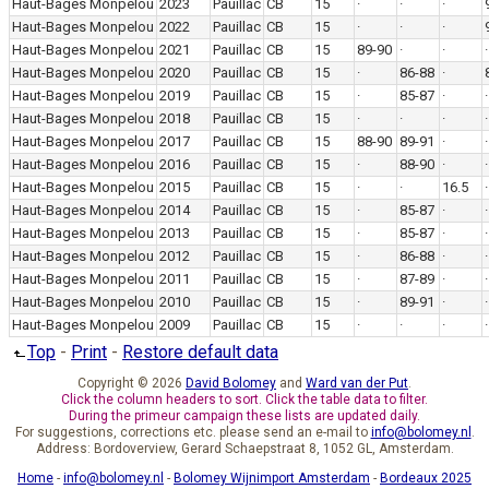
Haut-Bages Monpelou
2023
Pauillac
CB
15
·
·
·
Haut-Bages Monpelou
2022
Pauillac
CB
15
·
·
·
Haut-Bages Monpelou
2021
Pauillac
CB
15
89-90
·
·
·
Haut-Bages Monpelou
2020
Pauillac
CB
15
·
86-88
·
Haut-Bages Monpelou
2019
Pauillac
CB
15
·
85-87
·
·
Haut-Bages Monpelou
2018
Pauillac
CB
15
·
·
·
·
Haut-Bages Monpelou
2017
Pauillac
CB
15
88-90
89-91
·
·
Haut-Bages Monpelou
2016
Pauillac
CB
15
·
88-90
·
·
Haut-Bages Monpelou
2015
Pauillac
CB
15
·
·
16.5
·
Haut-Bages Monpelou
2014
Pauillac
CB
15
·
85-87
·
·
Haut-Bages Monpelou
2013
Pauillac
CB
15
·
85-87
·
·
Haut-Bages Monpelou
2012
Pauillac
CB
15
·
86-88
·
·
Haut-Bages Monpelou
2011
Pauillac
CB
15
·
87-89
·
·
Haut-Bages Monpelou
2010
Pauillac
CB
15
·
89-91
·
·
Haut-Bages Monpelou
2009
Pauillac
CB
15
·
·
·
·
Top
-
Print
-
Restore default data
Copyright © 2026
David Bolomey
and
Ward van der Put
.
Click the column headers to sort. Click the table data to filter.
During the primeur campaign these lists are updated daily.
For suggestions, corrections etc. please send an e-mail to
info@bolomey.nl
.
Address: Bordoverview, Gerard Schaepstraat 8, 1052 GL, Amsterdam.
Home
-
info@bolomey.nl
-
Bolomey Wijnimport Amsterdam
-
Bordeaux 2025