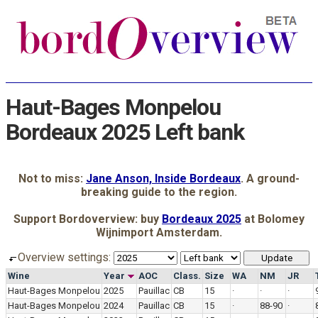
Haut-Bages Monpelou
Bordeaux 2025 Left bank
Not to miss:
Jane Anson, Inside Bordeaux
. A ground-
breaking guide to the region.
Support Bordoverview: buy
Bordeaux 2025
at Bolomey
Wijnimport Amsterdam.
Overview settings:
Wine
Year
AOC
Class.
Size
WA
NM
JR
Haut-Bages Monpelou
2025
Pauillac
CB
15
·
·
·
Haut-Bages Monpelou
2024
Pauillac
CB
15
·
88-90
·