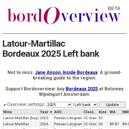
Latour-Martillac
Bordeaux 2025 Left bank
Not to miss:
Jane Anson, Inside Bordeaux
. A ground-
breaking guide to the region.
Support Bordoverview: buy
Bordeaux 2025
at Bolomey
Wijnimport Amsterdam.
Overview settings:
Wine
Year
AOC
Class.
Size
WA
NM
Latour-Martillac
(buy)
2025
Pessac-Léognan
CC Grav.
30
·
·
Latour-Martillac
2024
Pessac-Léognan
CC Grav.
30
85-87
89-