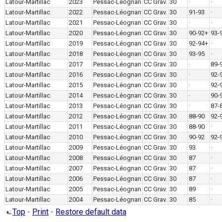
Latour-Martillac
2023
Pessac-Léognan
CC Grav.
30
·
·
Latour-Martillac
2022
Pessac-Léognan
CC Grav.
30
91-93
·
Latour-Martillac
2021
Pessac-Léognan
CC Grav.
30
·
·
Latour-Martillac
2020
Pessac-Léognan
CC Grav.
30
90-92+
93-
Latour-Martillac
2019
Pessac-Léognan
CC Grav.
30
92-94+
·
Latour-Martillac
2018
Pessac-Léognan
CC Grav.
30
93-95
·
Latour-Martillac
2017
Pessac-Léognan
CC Grav.
30
·
89-
Latour-Martillac
2016
Pessac-Léognan
CC Grav.
30
·
92-
Latour-Martillac
2015
Pessac-Léognan
CC Grav.
30
·
92-
Latour-Martillac
2014
Pessac-Léognan
CC Grav.
30
·
90-
Latour-Martillac
2013
Pessac-Léognan
CC Grav.
30
·
87-
Latour-Martillac
2012
Pessac-Léognan
CC Grav.
30
88-90
92-
Latour-Martillac
2011
Pessac-Léognan
CC Grav.
30
88-90
·
Latour-Martillac
2010
Pessac-Léognan
CC Grav.
30
90-92
92-
Latour-Martillac
2009
Pessac-Léognan
CC Grav.
30
93
·
Latour-Martillac
2008
Pessac-Léognan
CC Grav.
30
87
·
Latour-Martillac
2007
Pessac-Léognan
CC Grav.
30
87
·
Latour-Martillac
2006
Pessac-Léognan
CC Grav.
30
87
·
Latour-Martillac
2005
Pessac-Léognan
CC Grav.
30
89
·
Latour-Martillac
2004
Pessac-Léognan
CC Grav.
30
85
·
Top
-
Print
-
Restore default data