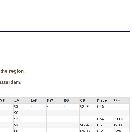
 the region.
msterdam.
VF
JA
LeP
PW
RG
CK
Price
+/–
93
·
·
·
92-94
€ 45
·
90
·
·
·
·
·
·
92
·
·
·
·
€ 54
–11%
93
·
·
·
90-92
€ 61
+20%
88
·
·
·
83-85
€ 51
–4%