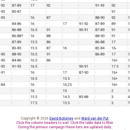
-92
87-89
17
92
·
·
91-93
92
·
-93
85-87
·
·
·
·
·
91
·
-95
·
16
87
·
·
88-90
92
1
84-86
16
·
17
91-92
87-89
89
1
86-88
16.5
91
·
90-91
87-89
91
1
86-88?
16
88
·
·
88-90
91
·
87-89
15.5
86
·
·
86-88
17
·
83-85
15.5
87
16
·
82-84
16-
·
-90
88-90
16.5
91
·
·
86-89
17
1
-90
84-86
16.5
86
·
·
·
16+
1
-93
91-93
16.5
·
·
90-91
·
17.5
1
-91
·
16
·
17
87-90
·
16+
1
·
16.5
·
15.5
·
·
16+
1
-84
·
16
·
16.25
·
·
16+
1
·
16
·
15
·
·
2
1
·
15.5
·
14.5
85-88
·
3
4
·
17.5
·
15.5
·
·
3
7
Copyright © 2026
David Bolomey
and
Ward van der Put
.
Click the column headers to sort. Click the table data to filter.
During the primeur campaign these lists are updated daily.