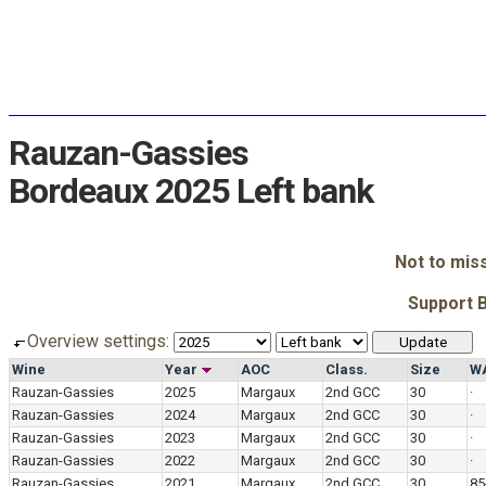
Rauzan-Gassies
Bordeaux 2025 Left bank
Not to mis
Support 
Overview settings:
Wine
Year
AOC
Class.
Size
W
Rauzan-Gassies
2025
Margaux
2nd GCC
30
·
Rauzan-Gassies
2024
Margaux
2nd GCC
30
·
Rauzan-Gassies
2023
Margaux
2nd GCC
30
·
Rauzan-Gassies
2022
Margaux
2nd GCC
30
·
Rauzan-Gassies
2021
Margaux
2nd GCC
30
85