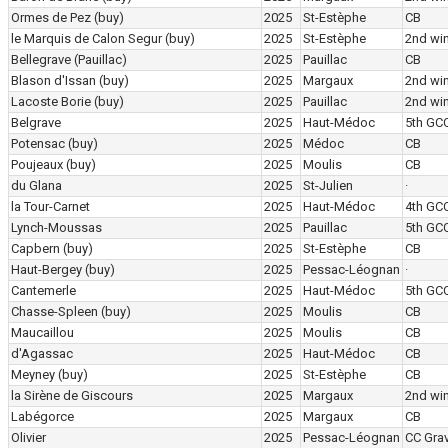
Ormes de Pez
(buy)
2025
St-Estèphe
CB
le Marquis de Calon Segur
(buy)
2025
St-Estèphe
2nd wi
Bellegrave (Pauillac)
2025
Pauillac
CB
Blason d'Issan
(buy)
2025
Margaux
2nd wi
Lacoste Borie
(buy)
2025
Pauillac
2nd wi
Belgrave
2025
Haut-Médoc
5th GC
Potensac
(buy)
2025
Médoc
CB
Poujeaux
(buy)
2025
Moulis
CB
du Glana
2025
St-Julien
·
la Tour-Carnet
2025
Haut-Médoc
4th GC
Lynch-Moussas
2025
Pauillac
5th GC
Capbern
(buy)
2025
St-Estèphe
CB
Haut-Bergey
(buy)
2025
Pessac-Léognan
·
Cantemerle
2025
Haut-Médoc
5th GC
Chasse-Spleen
(buy)
2025
Moulis
CB
Maucaillou
2025
Moulis
CB
d'Agassac
2025
Haut-Médoc
CB
Meyney
(buy)
2025
St-Estèphe
CB
la Sirène de Giscours
2025
Margaux
2nd wi
Labégorce
2025
Margaux
CB
Olivier
2025
Pessac-Léognan
CC Grav