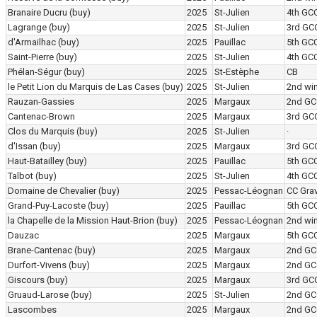
Branaire Ducru
(buy)
2025
St-Julien
4th GC
Lagrange
(buy)
2025
St-Julien
3rd GC
d'Armailhac
(buy)
2025
Pauillac
5th GC
Saint-Pierre
(buy)
2025
St-Julien
4th GC
Phélan-Ségur
(buy)
2025
St-Estèphe
CB
le Petit Lion du Marquis de Las Cases
(buy)
2025
St-Julien
2nd wi
Rauzan-Gassies
2025
Margaux
2nd GC
Cantenac-Brown
2025
Margaux
3rd GC
Clos du Marquis
(buy)
2025
St-Julien
·
d'Issan
(buy)
2025
Margaux
3rd GC
Haut-Batailley
(buy)
2025
Pauillac
5th GC
Talbot
(buy)
2025
St-Julien
4th GC
Domaine de Chevalier
(buy)
2025
Pessac-Léognan
CC Grav
Grand-Puy-Lacoste
(buy)
2025
Pauillac
5th GC
la Chapelle de la Mission Haut-Brion
(buy)
2025
Pessac-Léognan
2nd wi
Dauzac
2025
Margaux
5th GC
Brane-Cantenac
(buy)
2025
Margaux
2nd GC
Durfort-Vivens
(buy)
2025
Margaux
2nd GC
Giscours
(buy)
2025
Margaux
3rd GC
Gruaud-Larose
(buy)
2025
St-Julien
2nd GC
Lascombes
2025
Margaux
2nd GC