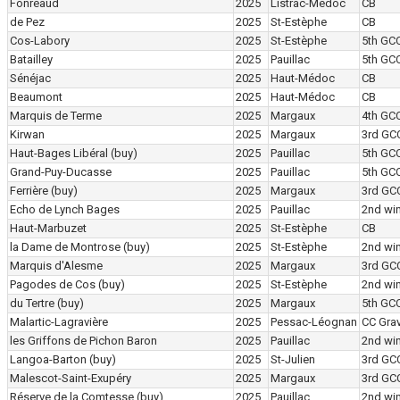
Fonréaud
2025
Listrac-Médoc
CB
de Pez
2025
St-Estèphe
CB
Cos-Labory
2025
St-Estèphe
5th GC
Batailley
2025
Pauillac
5th GC
Sénéjac
2025
Haut-Médoc
CB
Beaumont
2025
Haut-Médoc
CB
Marquis de Terme
2025
Margaux
4th GC
Kirwan
2025
Margaux
3rd GC
Haut-Bages Libéral
(buy)
2025
Pauillac
5th GC
Grand-Puy-Ducasse
2025
Pauillac
5th GC
Ferrière
(buy)
2025
Margaux
3rd GC
Echo de Lynch Bages
2025
Pauillac
2nd wi
Haut-Marbuzet
2025
St-Estèphe
CB
la Dame de Montrose
(buy)
2025
St-Estèphe
2nd wi
Marquis d'Alesme
2025
Margaux
3rd GC
Pagodes de Cos
(buy)
2025
St-Estèphe
2nd wi
du Tertre
(buy)
2025
Margaux
5th GC
Malartic-Lagravière
2025
Pessac-Léognan
CC Grav
les Griffons de Pichon Baron
2025
Pauillac
2nd wi
Langoa-Barton
(buy)
2025
St-Julien
3rd GC
Malescot-Saint-Exupéry
2025
Margaux
3rd GC
Réserve de la Comtesse
(buy)
2025
Pauillac
2nd wi