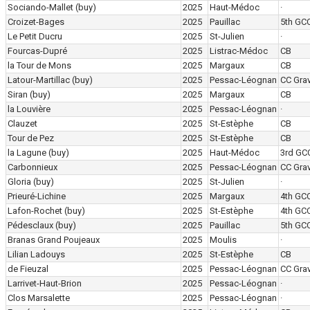
Sociando-Mallet
(buy)
2025
Haut-Médoc
·
Croizet-Bages
2025
Pauillac
5th GC
Le Petit Ducru
2025
St-Julien
·
Fourcas-Dupré
2025
Listrac-Médoc
CB
la Tour de Mons
2025
Margaux
CB
Latour-Martillac
(buy)
2025
Pessac-Léognan
CC Grav
Siran
(buy)
2025
Margaux
CB
la Louvière
2025
Pessac-Léognan
·
Clauzet
2025
St-Estèphe
CB
Tour de Pez
2025
St-Estèphe
CB
la Lagune
(buy)
2025
Haut-Médoc
3rd GC
Carbonnieux
2025
Pessac-Léognan
CC Grav
Gloria
(buy)
2025
St-Julien
·
Prieuré-Lichine
2025
Margaux
4th GC
Lafon-Rochet
(buy)
2025
St-Estèphe
4th GC
Pédesclaux
(buy)
2025
Pauillac
5th GC
Branas Grand Poujeaux
2025
Moulis
·
Lilian Ladouys
2025
St-Estèphe
CB
de Fieuzal
2025
Pessac-Léognan
CC Grav
Larrivet-Haut-Brion
2025
Pessac-Léognan
·
Clos Marsalette
2025
Pessac-Léognan
·