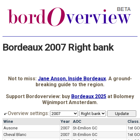
Bordeaux 2007 Right bank
Not to miss:
Jane Anson, Inside Bordeaux
. A ground-
breaking guide to the region.
Support Bordoverview: buy
Bordeaux 2025
at Bolomey
Wijnimport Amsterdam.
Overview settings:
Wine
Year
AOC
Class
Ausone
2007
St-Emilion GC
1st GC
Cheval Blanc
2007
St-Emilion GC
1st GC