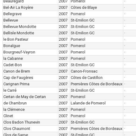
Beauregard
2007
Pomerol
·
Bel-Air La Royère
2007
Côtes de Blaye
·
Bellegrave
2007
Pomerol
·
Bellevue
2007
St-Emilion GC
·
Bellevue Mondotte
2007
St-Emilion GC
·
Bellisle Mondotte
2007
St-Emilion GC
·
le Bon Pasteur
2007
Pomerol
·
Bonalgue
2007
Pomerol
·
Bourgneuf-Vayron
2007
Pomerol
·
la Cabanne
2007
Pomerol
·
Cadet-Bon
2007
St-Emilion GC
·
Canon de Brem
2007
Canon-Fronsac
·
Cap de Faugères
2007
Côtes de Castillon
·
Carignan Prima
2007
Premières Côtes de Bordeaux
·
le Carré
2007
St-Emilion GC
·
Certan de May de Certan
2007
Pomerol
·
de Chambrun
2007
Lalande de Pomerol
·
la Clémence
2007
Pomerol
·
Clinet
2007
Pomerol
·
Clos Badon Thunevin
2007
St-Emilion GC
·
Clos Chaumont
2007
Premières Côtes de Bordeaux
·
Clos de Sarpe
2007
St-Emilion GC
·