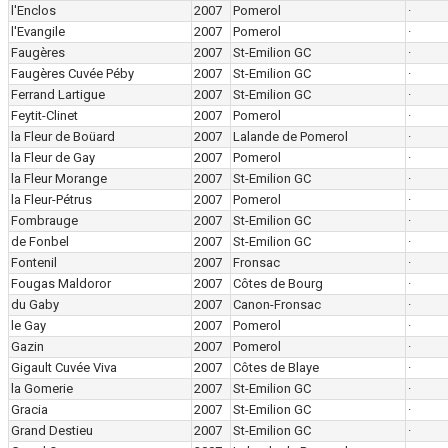
l'Enclos
2007
Pomerol
·
l'Evangile
2007
Pomerol
·
Faugères
2007
St-Emilion GC
·
Faugères Cuvée Péby
2007
St-Emilion GC
·
Ferrand Lartigue
2007
St-Emilion GC
·
Feytit-Clinet
2007
Pomerol
·
la Fleur de Boüard
2007
Lalande de Pomerol
·
la Fleur de Gay
2007
Pomerol
·
la Fleur Morange
2007
St-Emilion GC
·
la Fleur-Pétrus
2007
Pomerol
·
Fombrauge
2007
St-Emilion GC
·
de Fonbel
2007
St-Emilion GC
·
Fontenil
2007
Fronsac
·
Fougas Maldoror
2007
Côtes de Bourg
·
du Gaby
2007
Canon-Fronsac
·
le Gay
2007
Pomerol
·
Gazin
2007
Pomerol
·
Gigault Cuvée Viva
2007
Côtes de Blaye
·
la Gomerie
2007
St-Emilion GC
·
Gracia
2007
St-Emilion GC
·
Grand Destieu
2007
St-Emilion GC
·