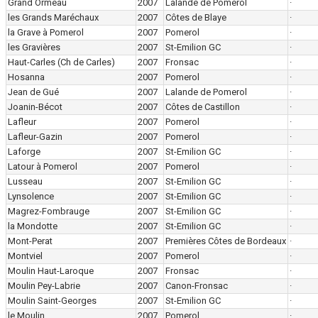
Grand Ormeau
2007
Lalande de Pomerol
·
les Grands Maréchaux
2007
Côtes de Blaye
·
la Grave à Pomerol
2007
Pomerol
·
les Gravières
2007
St-Emilion GC
·
Haut-Carles (Ch de Carles)
2007
Fronsac
·
Hosanna
2007
Pomerol
·
Jean de Gué
2007
Lalande de Pomerol
·
Joanin-Bécot
2007
Côtes de Castillon
·
Lafleur
2007
Pomerol
·
Lafleur-Gazin
2007
Pomerol
·
Laforge
2007
St-Emilion GC
·
Latour à Pomerol
2007
Pomerol
·
Lusseau
2007
St-Emilion GC
·
Lynsolence
2007
St-Emilion GC
·
Magrez-Fombrauge
2007
St-Emilion GC
·
la Mondotte
2007
St-Emilion GC
·
Mont-Perat
2007
Premières Côtes de Bordeaux
·
Montviel
2007
Pomerol
·
Moulin Haut-Laroque
2007
Fronsac
·
Moulin Pey-Labrie
2007
Canon-Fronsac
·
Moulin Saint-Georges
2007
St-Emilion GC
·
le Moulin
2007
Pomerol
·