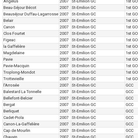
Angélus
2007
St-Emilion GC
1st G
Beau-Séjour Bécot
2007
St-Emilion GC
1st G
Beauséjour Duffau-Lagarrosse
2007
St-Emilion GC
1st G
Belair
2007
St-Emilion GC
1st G
Canon
2007
St-Emilion GC
1st G
Clos Fourtet
2007
St-Emilion GC
1st G
Figeac
2007
St-Emilion GC
1st G
la Gaffelière
2007
St-Emilion GC
1st G
Magdelaine
2007
St-Emilion GC
1st G
Pavie
2007
St-Emilion GC
1st G
Pavie-Macquin
2007
St-Emilion GC
1st G
Troplong-Mondot
2007
St-Emilion GC
1st G
Trottevieille
2007
St-Emilion GC
1st G
l'Arrosée
2007
St-Emilion GC
GCC
Balestard La Tonnelle
2007
St-Emilion GC
GCC
Bellefont-Belcier
2007
St-Emilion GC
GCC
Bergat
2007
St-Emilion GC
GCC
Berliquet
2007
St-Emilion GC
GCC
Cadet-Piola
2007
St-Emilion GC
GCC
Canon-La-Gaffelière
2007
St-Emilion GC
GCC
Cap de Mourlin
2007
St-Emilion GC
GCC
Chauvin
2007
St-Emilion GC
GCC