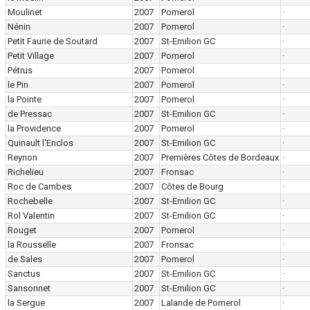
Moulinet
2007
Pomerol
·
Nénin
2007
Pomerol
·
Petit Faurie de Soutard
2007
St-Emilion GC
·
Petit Village
2007
Pomerol
·
Pétrus
2007
Pomerol
·
le Pin
2007
Pomerol
·
la Pointe
2007
Pomerol
·
de Pressac
2007
St-Emilion GC
·
la Providence
2007
Pomerol
·
Quinault l'Enclos
2007
St-Emilion GC
·
Reynon
2007
Premières Côtes de Bordeaux
·
Richelieu
2007
Fronsac
·
Roc de Cambes
2007
Côtes de Bourg
·
Rochebelle
2007
St-Emilion GC
·
Rol Valentin
2007
St-Emilion GC
·
Rouget
2007
Pomerol
·
la Rousselle
2007
Fronsac
·
de Sales
2007
Pomerol
·
Sanctus
2007
St-Emilion GC
·
Sansonnet
2007
St-Emilion GC
·
la Sergue
2007
Lalande de Pomerol
·