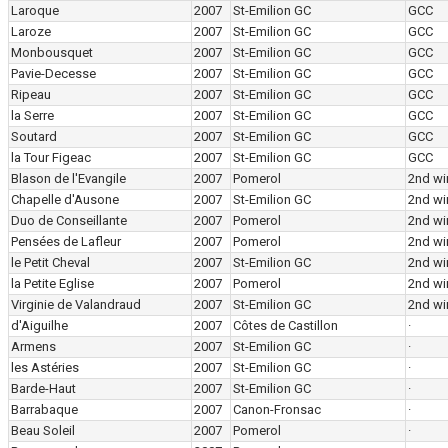
Laroque
2007
St-Emilion GC
GCC
Laroze
2007
St-Emilion GC
GCC
Monbousquet
2007
St-Emilion GC
GCC
Pavie-Decesse
2007
St-Emilion GC
GCC
Ripeau
2007
St-Emilion GC
GCC
la Serre
2007
St-Emilion GC
GCC
Soutard
2007
St-Emilion GC
GCC
la Tour Figeac
2007
St-Emilion GC
GCC
Blason de l'Evangile
2007
Pomerol
2nd wi
Chapelle d'Ausone
2007
St-Emilion GC
2nd wi
Duo de Conseillante
2007
Pomerol
2nd wi
Pensées de Lafleur
2007
Pomerol
2nd wi
le Petit Cheval
2007
St-Emilion GC
2nd wi
la Petite Eglise
2007
Pomerol
2nd wi
Virginie de Valandraud
2007
St-Emilion GC
2nd wi
d'Aiguilhe
2007
Côtes de Castillon
·
Armens
2007
St-Emilion GC
·
les Astéries
2007
St-Emilion GC
·
Barde-Haut
2007
St-Emilion GC
·
Barrabaque
2007
Canon-Fronsac
·
Beau Soleil
2007
Pomerol
·