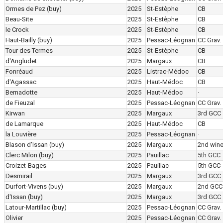
Ormes de Pez
(buy)
2025
St-Estèphe
CB
Beau-Site
2025
St-Estèphe
CB
le Crock
2025
St-Estèphe
CB
Haut-Bailly
(buy)
2025
Pessac-Léognan
CC Grav.
Tour des Termes
2025
St-Estèphe
CB
d'Angludet
2025
Margaux
CB
Fonréaud
2025
Listrac-Médoc
CB
d'Agassac
2025
Haut-Médoc
CB
Bernadotte
2025
Haut-Médoc
·
de Fieuzal
2025
Pessac-Léognan
CC Grav.
Kirwan
2025
Margaux
3rd GCC
de Lamarque
2025
Haut-Médoc
CB
la Louvière
2025
Pessac-Léognan
·
Blason d'Issan
(buy)
2025
Margaux
2nd win
Clerc Milon
(buy)
2025
Pauillac
5th GCC
Croizet-Bages
2025
Pauillac
5th GCC
Desmirail
2025
Margaux
3rd GCC
Durfort-Vivens
(buy)
2025
Margaux
2nd GCC
d'Issan
(buy)
2025
Margaux
3rd GCC
Latour-Martillac
(buy)
2025
Pessac-Léognan
CC Grav.
Olivier
2025
Pessac-Léognan
CC Grav.