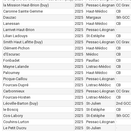
la Mission Haut-Brion
(buy)
2025
Pessac-Léognan
CC Grav.
Caronne Sainte Gemme
2025
Haut-Médoc
CB
Dauzac
2025
Margaux
5th GCC
Lanessan
2025
Haut-Médoc
CB
Larrivet-Haut-Brion
2025
Pessac-Léognan
·
Lilian Ladouys
2025
St-Estèphe
CB
Smith Haut Lafitte
(buy)
2025
Pessac-Léognan
CC Grav.
Clément-Pichon
2025
Haut-Médoc
CB
d'Escurac
2025
Médoc
CB
Fonbadet
2025
Pauillac
CB
Mayne Lalande
2025
Listrac-Médoc
CB
Paloumey
2025
Haut-Médoc
CB
Picque-Caillou
2025
Pessac-Léognan
·
Fourcas-Dupré
2025
Listrac-Médoc
CB
Carbonnieux
2025
Pessac-Léognan
CC Grav.
Fourcas-Hosten
2025
Listrac-Médoc
CB
Léoville-Barton
(buy)
2025
St-Julien
2nd GCC
le Boscq
2025
St-Estèphe
CB
Cos-Labory
2025
St-Estèphe
5th GCC
Couhins-Lurton
2025
Pessac-Léognan
·
Le Petit Ducru
2025
St-Julien
·