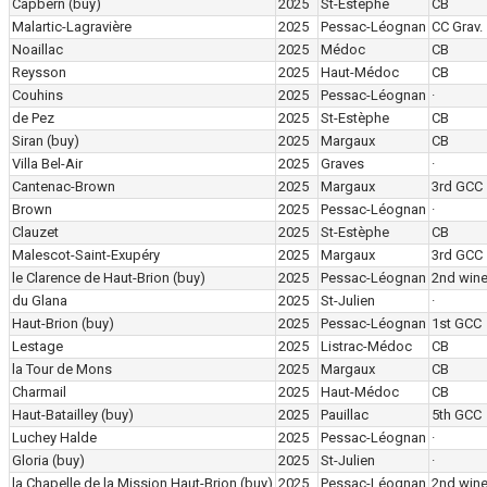
Capbern
(buy)
2025
St-Estèphe
CB
Malartic-Lagravière
2025
Pessac-Léognan
CC Grav.
Noaillac
2025
Médoc
CB
Reysson
2025
Haut-Médoc
CB
Couhins
2025
Pessac-Léognan
·
de Pez
2025
St-Estèphe
CB
Siran
(buy)
2025
Margaux
CB
Villa Bel-Air
2025
Graves
·
Cantenac-Brown
2025
Margaux
3rd GCC
Brown
2025
Pessac-Léognan
·
Clauzet
2025
St-Estèphe
CB
Malescot-Saint-Exupéry
2025
Margaux
3rd GCC
le Clarence de Haut-Brion
(buy)
2025
Pessac-Léognan
2nd win
du Glana
2025
St-Julien
·
Haut-Brion
(buy)
2025
Pessac-Léognan
1st GCC
Lestage
2025
Listrac-Médoc
CB
la Tour de Mons
2025
Margaux
CB
Charmail
2025
Haut-Médoc
CB
Haut-Batailley
(buy)
2025
Pauillac
5th GCC
Luchey Halde
2025
Pessac-Léognan
·
Gloria
(buy)
2025
St-Julien
·
la Chapelle de la Mission Haut-Brion
(buy)
2025
Pessac-Léognan
2nd win