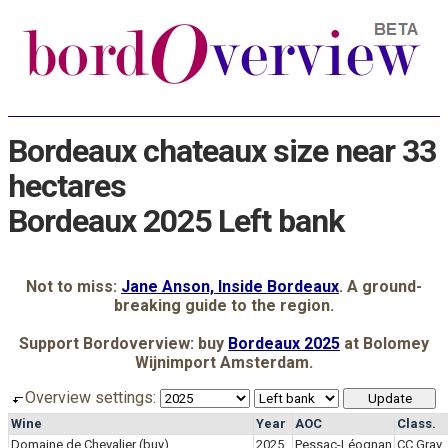
Bordeaux chateaux size near 33
hectares
Bordeaux 2025 Left bank
Not to miss:
Jane Anson, Inside Bordeaux
. A ground-
breaking guide to the region.
Support Bordoverview: buy
Bordeaux 2025
at Bolomey
Wijnimport Amsterdam.
Overview settings:
Wine
Year
AOC
Class.
Domaine de Chevalier
(buy)
2025
Pessac-Léognan
CC Grav.