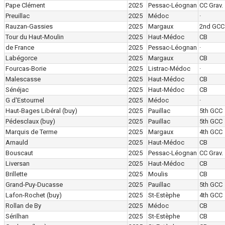
Pape Clément
2025
Pessac-Léognan
CC Grav.
Preuillac
2025
Médoc
·
Rauzan-Gassies
2025
Margaux
2nd GCC
Tour du Haut-Moulin
2025
Haut-Médoc
CB
de France
2025
Pessac-Léognan
·
Labégorce
2025
Margaux
CB
Fourcas-Borie
2025
Listrac-Médoc
·
Malescasse
2025
Haut-Médoc
CB
Sénéjac
2025
Haut-Médoc
CB
G d'Estournel
2025
Médoc
·
Haut-Bages Libéral
(buy)
2025
Pauillac
5th GCC
Pédesclaux
(buy)
2025
Pauillac
5th GCC
Marquis de Terme
2025
Margaux
4th GCC
Arnauld
2025
Haut-Médoc
CB
Bouscaut
2025
Pessac-Léognan
CC Grav.
Liversan
2025
Haut-Médoc
CB
Brillette
2025
Moulis
CB
Grand-Puy-Ducasse
2025
Pauillac
5th GCC
Lafon-Rochet
(buy)
2025
St-Estèphe
4th GCC
Rollan de By
2025
Médoc
CB
Sérilhan
2025
St-Estèphe
CB