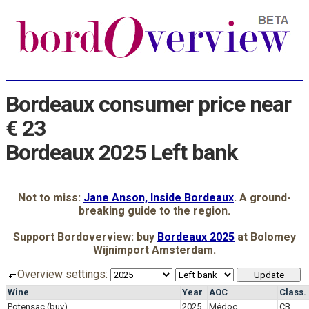
Bordeaux consumer price near
€ 23
Bordeaux 2025 Left bank
Not to miss:
Jane Anson, Inside Bordeaux
. A ground-
breaking guide to the region.
Support Bordoverview: buy
Bordeaux 2025
at Bolomey
Wijnimport Amsterdam.
Overview settings:
Wine
Year
AOC
Class.
Potensac
(buy)
2025
Médoc
CB