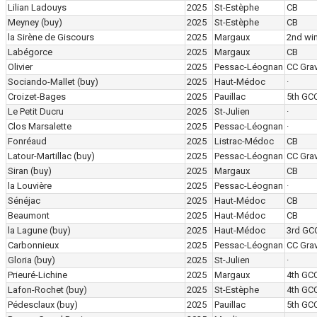
Lilian Ladouys
2025
St-Estèphe
CB
Meyney
(buy)
2025
St-Estèphe
CB
la Sirène de Giscours
2025
Margaux
2nd wi
Labégorce
2025
Margaux
CB
Olivier
2025
Pessac-Léognan
CC Grav
Sociando-Mallet
(buy)
2025
Haut-Médoc
·
Croizet-Bages
2025
Pauillac
5th GC
Le Petit Ducru
2025
St-Julien
·
Clos Marsalette
2025
Pessac-Léognan
·
Fonréaud
2025
Listrac-Médoc
CB
Latour-Martillac
(buy)
2025
Pessac-Léognan
CC Grav
Siran
(buy)
2025
Margaux
CB
la Louvière
2025
Pessac-Léognan
·
Sénéjac
2025
Haut-Médoc
CB
Beaumont
2025
Haut-Médoc
CB
la Lagune
(buy)
2025
Haut-Médoc
3rd GC
Carbonnieux
2025
Pessac-Léognan
CC Grav
Gloria
(buy)
2025
St-Julien
·
Prieuré-Lichine
2025
Margaux
4th GC
Lafon-Rochet
(buy)
2025
St-Estèphe
4th GC
Pédesclaux
(buy)
2025
Pauillac
5th GC