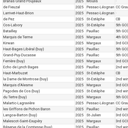
Branas Grand Poujeaux
2025
Moulis
·
de Fieuzal
2025
Pessac-Léognan
CC Grav
Larrivet-Haut-Brion
2025
Pessac-Léognan
·
de Pez
2025
St-Estèphe
CB
Cos-Labory
2025
St-Estèphe
5th GC
Batailley
2025
Pauillac
5th GC
Marquis de Terme
2025
Margaux
4th GC
Kirwan
2025
Margaux
3rd GC
Haut-Bages Libéral
(buy)
2025
Pauillac
5th GC
Grand-Puy-Ducasse
2025
Pauillac
5th GC
Ferrière
(buy)
2025
Margaux
3rd GC
Echo de Lynch Bages
2025
Pauillac
2nd wi
Haut-Marbuzet
2025
St-Estèphe
CB
la Dame de Montrose
(buy)
2025
St-Estèphe
2nd wi
Marquis d'Alesme
2025
Margaux
3rd GC
Pagodes de Cos
(buy)
2025
St-Estèphe
2nd wi
du Tertre
(buy)
2025
Margaux
5th GC
Malartic-Lagravière
2025
Pessac-Léognan
CC Grav
les Griffons de Pichon Baron
2025
Pauillac
2nd wi
Langoa-Barton
(buy)
2025
St-Julien
3rd GC
Malescot-Saint-Exupéry
2025
Margaux
3rd GC
Réserve de la Comtesse
(buy)
2025
Pauillac
2nd wi