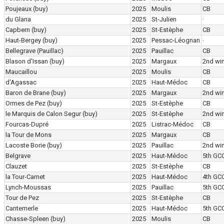
Poujeaux
(buy)
2025
Moulis
CB
du Glana
2025
St-Julien
·
Capbern
(buy)
2025
St-Estèphe
CB
Haut-Bergey
(buy)
2025
Pessac-Léognan
·
Bellegrave (Pauillac)
2025
Pauillac
CB
Blason d'Issan
(buy)
2025
Margaux
2nd wi
Maucaillou
2025
Moulis
CB
d'Agassac
2025
Haut-Médoc
CB
Baron de Brane
(buy)
2025
Margaux
2nd wi
Ormes de Pez
(buy)
2025
St-Estèphe
CB
le Marquis de Calon Segur
(buy)
2025
St-Estèphe
2nd wi
Fourcas-Dupré
2025
Listrac-Médoc
CB
la Tour de Mons
2025
Margaux
CB
Lacoste Borie
(buy)
2025
Pauillac
2nd wi
Belgrave
2025
Haut-Médoc
5th GC
Clauzet
2025
St-Estèphe
CB
la Tour-Carnet
2025
Haut-Médoc
4th GC
Lynch-Moussas
2025
Pauillac
5th GC
Tour de Pez
2025
St-Estèphe
CB
Cantemerle
2025
Haut-Médoc
5th GC
Chasse-Spleen
(buy)
2025
Moulis
CB