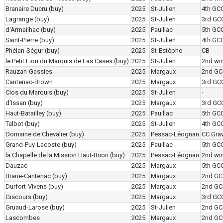
Branaire Ducru
(buy)
2025
St-Julien
4th GC
Lagrange
(buy)
2025
St-Julien
3rd GC
d'Armailhac
(buy)
2025
Pauillac
5th GC
Saint-Pierre
(buy)
2025
St-Julien
4th GC
Phélan-Ségur
(buy)
2025
St-Estèphe
CB
le Petit Lion du Marquis de Las Cases
(buy)
2025
St-Julien
2nd wi
Rauzan-Gassies
2025
Margaux
2nd GC
Cantenac-Brown
2025
Margaux
3rd GC
Clos du Marquis
(buy)
2025
St-Julien
·
d'Issan
(buy)
2025
Margaux
3rd GC
Haut-Batailley
(buy)
2025
Pauillac
5th GC
Talbot
(buy)
2025
St-Julien
4th GC
Domaine de Chevalier
(buy)
2025
Pessac-Léognan
CC Grav
Grand-Puy-Lacoste
(buy)
2025
Pauillac
5th GC
la Chapelle de la Mission Haut-Brion
(buy)
2025
Pessac-Léognan
2nd wi
Dauzac
2025
Margaux
5th GC
Brane-Cantenac
(buy)
2025
Margaux
2nd GC
Durfort-Vivens
(buy)
2025
Margaux
2nd GC
Giscours
(buy)
2025
Margaux
3rd GC
Gruaud-Larose
(buy)
2025
St-Julien
2nd GC
Lascombes
2025
Margaux
2nd GC