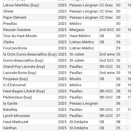
Latour-Martillac
(buy)
2025
Pessac-Léognan
CC Grav.
30
16
Olivier
2025
Pessac-Léognan
CC Grav.
30
·
Pape Clément
2025
Pessac-Léognan
CC Grav.
30
·
Preuillac
2025
Médoc
·
30
·
Rauzan-Gassies
2025
Margaux
2nd GCC
30
16
Tour du Haut-Moulin
2025
Haut-Médoc
CB
30
·
Clarke
2025
Listrac-Médoc
CB
54
·
Fourcas-Borie
2025
Listrac-Médoc
·
29
·
la Croix Ducru-Beaucaillou
(buy)
2025
St-Julien
2nd wine
55
·
Ducru-Beaucaillou
(buy)
2025
St-Julien
2nd GCC
55
·
Grand-Puy-Lacoste
(buy)
2025
Pauillac
5th GCC
55
1
Lacoste Borie
(buy)
2025
Pauillac
2nd wine
55
1
Poujeaux
(buy)
2025
Moulis
CB
55
16
G d'Estournel
2025
Médoc
·
28
1
Haut-Bages Libéral
(buy)
2025
Pauillac
5th GCC
28
16
Pédesclaux
(buy)
2025
Pauillac
5th GCC
28
1
la Garde
2025
Pessac-Léognan
·
56
·
Batailley
2025
Pauillac
5th GCC
57
17
Lynch-Moussas
2025
Pauillac
5th GCC
57
·
Haut-Marbuzet
2025
St-Estèphe
CB
58
·
Sérilhan
2025
St-Estèphe
CB
25
·