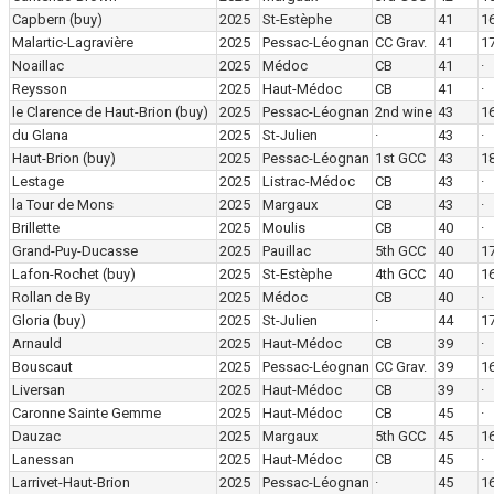
Capbern
(buy)
2025
St-Estèphe
CB
41
16
Malartic-Lagravière
2025
Pessac-Léognan
CC Grav.
41
1
Noaillac
2025
Médoc
CB
41
·
Reysson
2025
Haut-Médoc
CB
41
·
le Clarence de Haut-Brion
(buy)
2025
Pessac-Léognan
2nd wine
43
16
du Glana
2025
St-Julien
·
43
·
Haut-Brion
(buy)
2025
Pessac-Léognan
1st GCC
43
1
Lestage
2025
Listrac-Médoc
CB
43
·
la Tour de Mons
2025
Margaux
CB
43
·
Brillette
2025
Moulis
CB
40
·
Grand-Puy-Ducasse
2025
Pauillac
5th GCC
40
1
Lafon-Rochet
(buy)
2025
St-Estèphe
4th GCC
40
1
Rollan de By
2025
Médoc
CB
40
·
Gloria
(buy)
2025
St-Julien
·
44
1
Arnauld
2025
Haut-Médoc
CB
39
·
Bouscaut
2025
Pessac-Léognan
CC Grav.
39
1
Liversan
2025
Haut-Médoc
CB
39
·
Caronne Sainte Gemme
2025
Haut-Médoc
CB
45
·
Dauzac
2025
Margaux
5th GCC
45
1
Lanessan
2025
Haut-Médoc
CB
45
·
Larrivet-Haut-Brion
2025
Pessac-Léognan
·
45
16