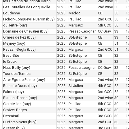
les Griffons de Pichon Baron
2025
Pauillac
2nd wine
50
16
Les Tourelles de Longueville
2025
Pauillac
2nd wine
50
1
Loudenne
2025
Médoc
CB
50
16
Pichon-Longueville Baron
(buy)
2025
Pauillac
2nd GCC
50
17
du Tertre
(buy)
2025
Margaux
5th GCC
50
16
Domaine de Chevalier
(buy)
2025
Pessac-Léognan
CC Grav.
33
17
Ormes de Pez
(buy)
2025
St-Estèphe
CB
33
16
Meyney
(buy)
2025
St-Estèphe
CB
51
1
Rauzan-Ségla
(buy)
2025
Margaux
2nd GCC
51
1
Beau-Site
2025
St-Estèphe
CB
32
·
le Crock
2025
St-Estèphe
CB
32
·
Haut-Bailly
(buy)
2025
Pessac-Léognan
CC Grav.
32
1
Tour des Termes
2025
St-Estèphe
CB
32
·
Alter Ego de Palmer
(buy)
2025
Margaux
2nd wine
52
1
Branaire Ducru
(buy)
2025
St-Julien
4th GCC
52
1
Palmer
(buy)
2025
Margaux
3rd GCC
52
18
Blason d'Issan
(buy)
2025
Margaux
2nd wine
30
1
Clerc Milon
(buy)
2025
Pauillac
5th GCC
30
16
Croizet-Bages
2025
Pauillac
5th GCC
30
15
Desmirail
2025
Margaux
3rd GCC
30
15
Durfort-Vivens
(buy)
2025
Margaux
2nd GCC
30
1
d'Issan
(buy)
2025
Margaux
3rd GCC
30
1