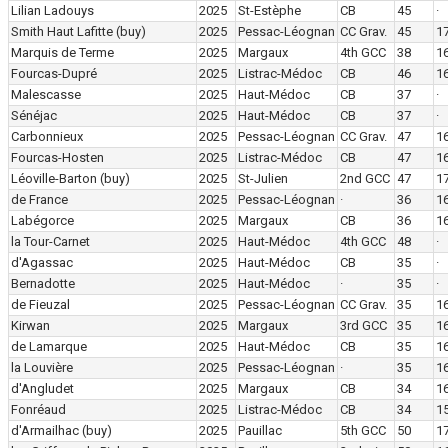
Lilian Ladouys
2025
St-Estèphe
CB
45
·
Smith Haut Lafitte
(buy)
2025
Pessac-Léognan
CC Grav.
45
1
Marquis de Terme
2025
Margaux
4th GCC
38
16
Fourcas-Dupré
2025
Listrac-Médoc
CB
46
16
Malescasse
2025
Haut-Médoc
CB
37
·
Sénéjac
2025
Haut-Médoc
CB
37
·
Carbonnieux
2025
Pessac-Léognan
CC Grav.
47
1
Fourcas-Hosten
2025
Listrac-Médoc
CB
47
1
Léoville-Barton
(buy)
2025
St-Julien
2nd GCC
47
1
de France
2025
Pessac-Léognan
·
36
1
Labégorce
2025
Margaux
CB
36
1
la Tour-Carnet
2025
Haut-Médoc
4th GCC
48
·
d'Agassac
2025
Haut-Médoc
CB
35
·
Bernadotte
2025
Haut-Médoc
·
35
·
de Fieuzal
2025
Pessac-Léognan
CC Grav.
35
16
Kirwan
2025
Margaux
3rd GCC
35
1
de Lamarque
2025
Haut-Médoc
CB
35
1
la Louvière
2025
Pessac-Léognan
·
35
16
d'Angludet
2025
Margaux
CB
34
16
Fonréaud
2025
Listrac-Médoc
CB
34
15
d'Armailhac
(buy)
2025
Pauillac
5th GCC
50
1