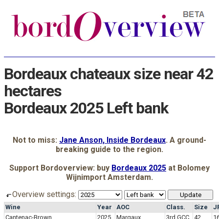
Bordeaux chateaux size near 42
hectares
Bordeaux 2025 Left bank
Not to miss:
Jane Anson, Inside Bordeaux
. A ground-
breaking guide to the region.
Support Bordoverview: buy
Bordeaux 2025
at Bolomey
Wijnimport Amsterdam.
Overview settings:
Wine
Year
AOC
Class.
Size
J
Cantenac-Brown
2025
Margaux
3rd GCC
42
1